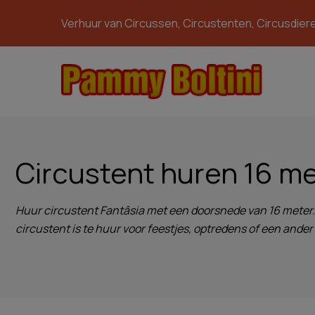
Verhuur van Circussen, Circustenten, Circusdier
Circustent huren 16 m
Huur circustent Fantâsia met een doorsnede van 16 meter. D
circustent is te huur voor feestjes, optredens of een ande