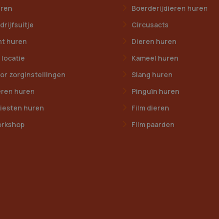
uren
Boerderijdieren huren
drijfsuitje
Circusacts
nt huren
Dieren huren
 locatie
Kameel huren
or zorginstellingen
Slang huren
eren huren
Pinguïn huren
tiesten huren
Film dieren
orkshop
Film paarden