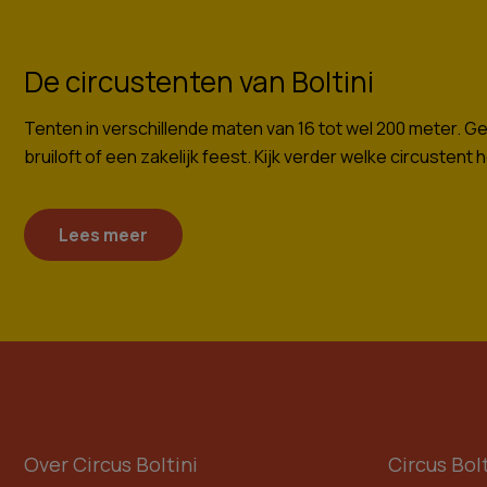
De circustenten van Boltini
Tenten in verschillende maten van 16 tot wel 200 meter. 
bruiloft of een zakelijk feest. Kijk verder welke circustent 
Lees meer
Over Circus Boltini
Circus Bolt