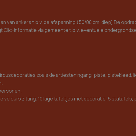
 van ankers t.b.v. de afspanning (50/80 cm. diep) De opdracht
gt Clic-informatie via gemeente t.b.v. eventuele ondergrond
rcusdecoraties zoals de artiesteningang, piste, pistekleed, li
n.
 personen.
velours zitting, 10 lage tafeltjes met decoratie, 6 statafels,