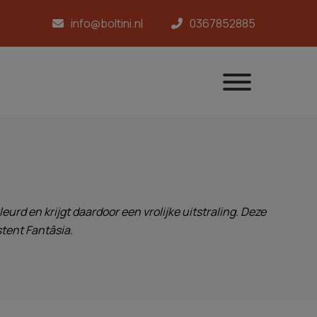
info@boltini.nl
0367852885
rd en krijgt daardoor een vrolijke uitstraling. Deze
stent Fantâsia.