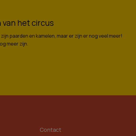
 van het circus
 zijn paarden en kamelen, maar er zijn er nog veel meer!
nog meer zijn.
Contact