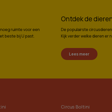
Ontdek de dieren
Genoeg ruimte voor een
De populairste circusdieren
het beste bij U past.
Kijk verder welke dieren er 
Lees meer
ini
Circus Boltini