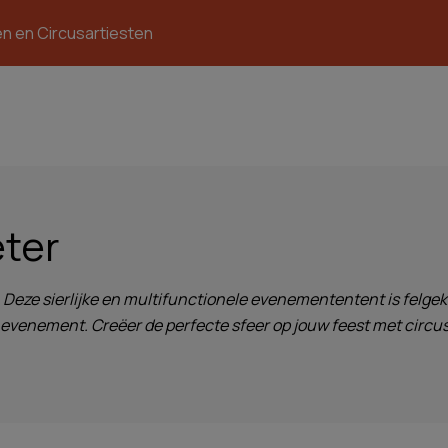
en en Circusartiesten
eter
eze sierlijke en multifunctionele evenemententent is felgekleu
r evenement. Creëer de perfecte sfeer op jouw feest met circu