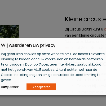
Kleine circust
Bij Circus Boltini kunt u
c
van een kleine circuste
Naast onze kleine circu
Wij waarderen uw privacy
meter
of 36 meter hure
Wij gebruiken cookies op onze website om u de meest relevante
ervaring te bieden door uw voorkeuren en herhaalde bezoeken
Prijzen voor d
te onthouden. Door op “Accepteren” te klikken, gaat u akkoord
met het gebruik van ALLE cookies. U kunt echter wel naar de
Prijzen zijn geb
Cookie-instellingen gaan om gecontroleerde toestemming te
Wilt u de circus
geven.
Toeslag bij verw
Aanpassen
Accepteren
Prijzen zijn excl.