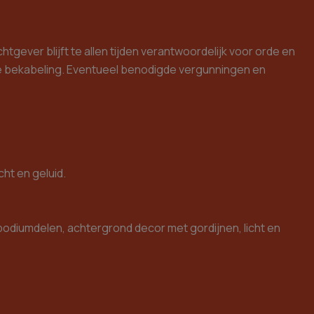
gever blijft te allen tijden verantwoordelijk voor orde en
se bekabeling. Eventueel benodigde vergunningen en
cht en geluid.
 podiumdelen, achtergrond decor met gordijnen, licht en