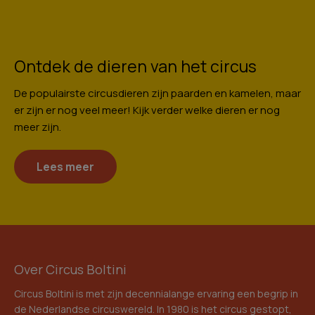
Ontdek de dieren van het circus
De populairste circusdieren zijn paarden en kamelen, maar
er zijn er nog veel meer! Kijk verder welke dieren er nog
meer zijn.
Lees meer
Over Circus Boltini
Circus Boltini is met zijn decennialange ervaring een begrip in
de Nederlandse circuswereld. In 1980 is het circus gestopt,