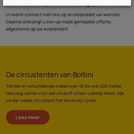
5. Hoe verloopt het boekingsproces?
U neemt contact met ons op en bespreekt uw wensen.
Daarna ontvangt u een op maat gemaakte offerte,
afgestemd op uw evenement.
De circustenten van Boltini
Tenten in verschillende maten van 16 tot wel 200 meter.
Genoeg ruimte voor een bruiloft of een zakelijk feest. Kijk
verder welke circustent het beste bij U past.
Lees meer