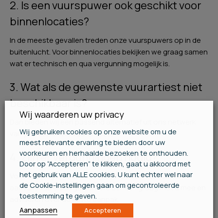
2. Is een vuurspuwer ook geschikt voor
binnenlocaties?
In de meeste gevallen treden onze vuurspuwers op in de
buitenlucht. Voor binnenlocaties bekijken we graag samen
wat er technisch en qua vergunning mogelijk is.
3. Wat als de gewenste vuurartiest niet
beschikbaar is?
Wij waarderen uw privacy
Dan bieden wij een passend alternatief uit ons netwerk
Wij gebruiken cookies op onze website om u de
van professionele vuurartiesten.
meest relevante ervaring te bieden door uw
voorkeuren en herhaalde bezoeken te onthouden.
4. Zijn er vergunningen nodig?
Door op “Accepteren” te klikken, gaat u akkoord met
het gebruik van ALLE cookies. U kunt echter wel naar
Voor sommige locaties of grotere vuuracts kunnen
de Cookie-instellingen gaan om gecontroleerde
aanvullende eisen gelden. We denken graag met u mee en
toestemming te geven.
adviseren over de juiste aanpak.
Aanpassen
Accepteren