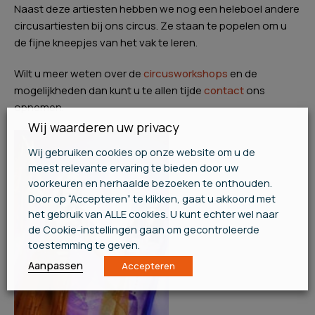
Naast deze artiesten hebben we nog een heleboel andere
circusartiesten bij ons circus. Ze staan te popelen om u
de fijne kneepjes van het vak te leren.
Wilt u meer weten over de
circusworkshops
en de
mogelijkheden dan kunt u te allen tijde
contact
ons
opnemen.
Wij waarderen uw privacy
Wij gebruiken cookies op onze website om u de
meest relevante ervaring te bieden door uw
voorkeuren en herhaalde bezoeken te onthouden.
Door op “Accepteren” te klikken, gaat u akkoord met
het gebruik van ALLE cookies. U kunt echter wel naar
de Cookie-instellingen gaan om gecontroleerde
toestemming te geven.
Aanpassen
Accepteren