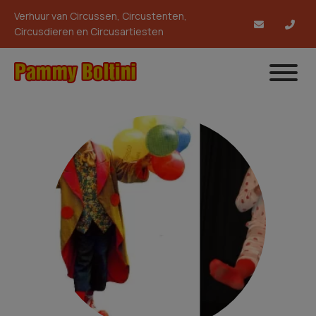
Verhuur van Circussen, Circustenten,
Circusdieren en Circusartiesten