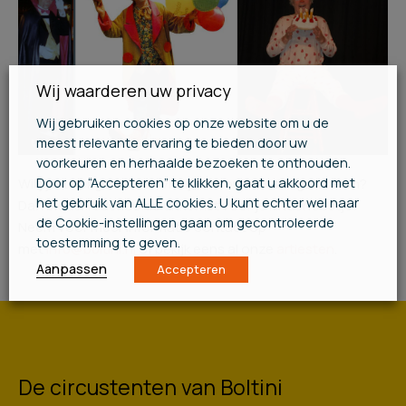
Wij waarderen uw privacy
Wij gebruiken cookies op onze website om u de
meest relevante ervaring te bieden door uw
voorkeuren en herhaalde bezoeken te onthouden.
Door op “Accepteren” te klikken, gaat u akkoord met
Wil jij iets origineels en vrolijks voor je kind organiseren?
het gebruik van ALLE cookies. U kunt echter wel naar
Dan biedt Frederico dé uitkomst voor je kinderfeestje!
de Cookie-instellingen gaan om gecontroleerde
Neem voor meer informatie contact op
toestemming te geven.
met
info@boltini.nl
of bekijk eens al onze
artiesten
.
Aanpassen
Accepteren
De circustenten van Boltini