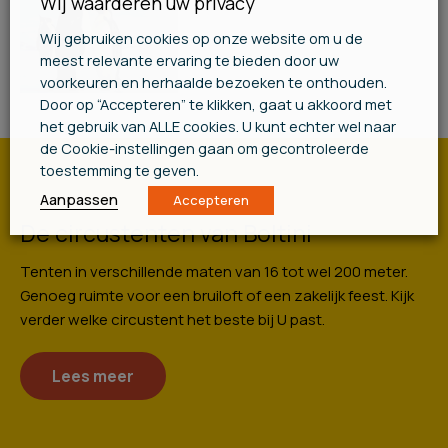
Wij waarderen uw privacy
Wij gebruiken cookies op onze website om u de
meest relevante ervaring te bieden door uw
voorkeuren en herhaalde bezoeken te onthouden.
Door op “Accepteren” te klikken, gaat u akkoord met
het gebruik van ALLE cookies. U kunt echter wel naar
de Cookie-instellingen gaan om gecontroleerde
toestemming te geven.
Aanpassen
Accepteren
De circustenten van Boltini
Tenten in verschillende maten van 16 tot wel 200 meter.
Genoeg ruimte voor een bruiloft of een zakelijk feest. Kijk
verder welke circustent het beste bij U past.
Lees meer