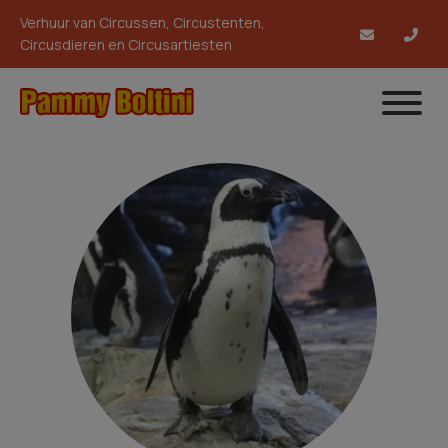
Verhuur van Circussen, Circustenten,
Circusdieren en Circusartiesten