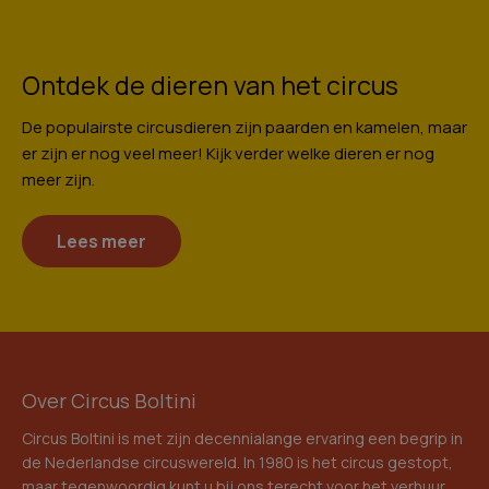
Ontdek de dieren van het circus
De populairste circusdieren zijn paarden en kamelen, maar
er zijn er nog veel meer! Kijk verder welke dieren er nog
meer zijn.
Lees meer
Over Circus Boltini
Circus Boltini is met zijn decennialange ervaring een begrip in
de Nederlandse circuswereld. In 1980 is het circus gestopt,
maar tegenwoordig kunt u bij ons terecht voor het verhuur